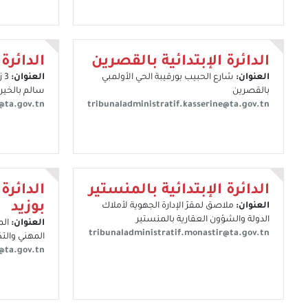
الدائرة الإبتدائية بالقصرين
الدائرة
العنوان:
شارع الحبيب بورقيبة الحي الأولمبي
العنوان:
3 
بالقصرين
سالم بالخيرية،
@ta.gov.tn
tribunaladministratif.kasserine@ta.gov.tn
الدائرة الإبتدائية بالمنستير
الدائرة
بوزيد
العنوان:
ملاصق لمقرّ الإدارة الجهوية لأملاك
الدولة والشؤون العقارية بالمنستير
العنوان:
الم
tribunaladministratif.monastir@ta.gov.tn
المهني والتك
d@ta.gov.tn