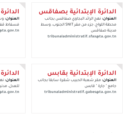
الدائرة الإبتدائية بصفاقس
الدائرة
العنوان:
نهج الرائد البجاوي صفاقس بجانب
العنوان:
وس
محطة اللواج، جزء من مقر SNIT الجنوب، وسط
فسفاط قف
مدينة صفاقس
a@ta.gov.tn
tribunaladministratif.sfax@ta.gov.tn
الدائرة الإبتدائية بقابس
الدائرة 
العنوان:
مقر شعبة الحبيب شقرة سابقا بجانب
العنوان:
نهج
جامع " جارة " قابس
للعدل، مدني
@ta.gov.tn
tribunaladministratif.gabes@ta.gov.tn