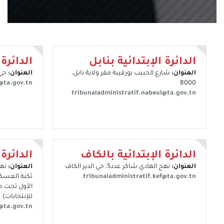
الدائرة الإبتدائية بنابل
الدائرة 
العنوان:
شارع الحبيب بورقيبة مقر ولاية نابل،
العنوان:
حي 
e@ta.gov.tn
8000
tribunaladministratif.nabeul@ta.gov.tn
الدائرة الإبتدائية بالكاف
الدائرة 
العنوان:
نهج الهادي شاكر عدد5، حي الدير الكاف
العنوان:
نهج
tribunaladministratif.kef@ta.gov.tn
ثكنة العسكري
الأول تحت مق
للإنتخابات)
@ta.gov.tn