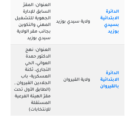
العنوان: المقرّ
الدائرة
السابق للإدارة
الابتدائية
الجهوية للتشغيل
ولاية سيدي بوزيد
بسيدي
المهني والتكوين
بوزيد
بجانب مقر الولاية
سيدي بوزيد
العنوان: نهج
الدكتور حمدة
العواني، الحي
التجاري، ثكنة
الدائرة
العسكرية- باب
الابتدائية
ولاية القيروان
الجلادين القيروان ,
بالقيروان
(الطابق الأول تحت
مقرّ الهيئة الفرعية
المستقلة
للإنتخابات)