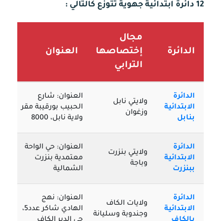
12 دائرة ابتدائية جهوية تتوزع كالتالي :
مجال
الدائرة
إختصاصها
العنوان
الترابي
الدائرة
العنوان: شارع
ولايتي نابل
الابتدائية
الحبيب بورقيبة مقر
وزغوان
بنابل
ولاية نابل، 8000
الدائرة
العنوان: حي الواحة
ولايتي بنزرت
الابتدائية
معتمدية بنزرت
وباجة
ببنزرت
الشمالية
الدائرة
العنوان: نهج
ولايات الكاف
الابتدائية
الهادي شاكر عدد5،
وجندوبة وسليانة
بالكاف
حي الدير الكاف