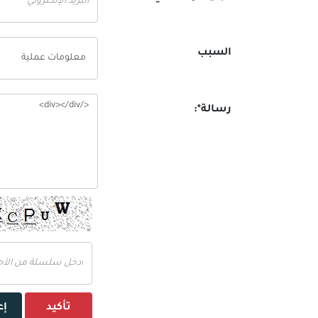
السبب
رسالة*:
تأكيد
إع