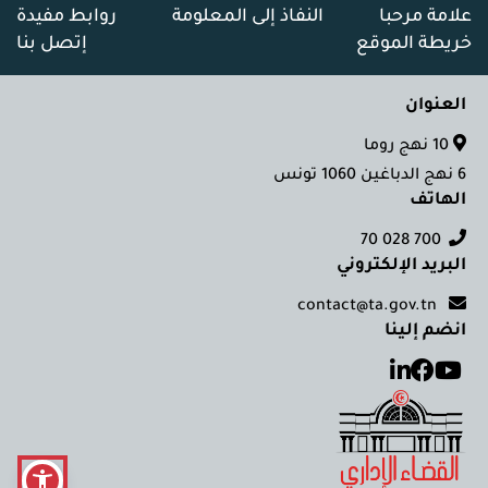
علامة مرحبا
النفاذ إلى المعلومة
روابط مفيدة
خريطة الموقع
إتصل بنا
العنوان
10 نهج روما
6 نهج الدباغين 1060 تونس
الهاتف
700 028 70
البريد الإلكتروني
contact@ta.gov.tn
انضم إلينا