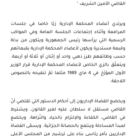
القاضي الأمين الشريف "
ويرتدي أعضاء المحكمة الإدارية زيّا خاصا في جلسات
المرافعة وأثناء إجتماعات الجلسة العامة وفي المواكب
الرسمية التي يرأسها رئيس الجمهورية ويتكون من بدلة
وقبعة مستديرة ويكون لأعضاء المحكمة الإدارية بقبعاتهم
حسب وظائفهم طرز ذهبي واحد أو إثنان أو ثلاثة أو أربعة.
ويتعلّق بالزي الخاص لأعضاء المحكمة الإدارية قرار الوزير
الأول المؤرّخ في 4 ماي 1989 مثلما تمّ تنقيحه بالنصوص
اللاحقة.
ويخضع القضاة الإداريون إلى أحكام الدستور التي تقتضي أنّ
القاضي مستقل لا سلطان عليه لغير القانون. ويشترط
في القاضي، الكفاءة والإلتزام بالحياد والنّزاهة. ويخضع
لمبدأ المساءلة وينتفع بالحصانة الجزائية. ويسمّى القضاة
الإداريين بأمر رئاسي بناء على ترشيح من المجلس الأعلى