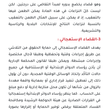
وهو قضاء يخضع بدوره لمبدأ التقاضي على درجتين. لكن
ليست كلّ النزاعات في هذه المادة يمكن الطعن فيها
بالتعقيب، إذ لا يمكن، على سبيل المثال الطعن بالتعقيب
بالنسبة لنزاعات النتائج للإنتخابات البلدية والرئاسية
والتشريعية.
3-القضاء الإستعجالي :
يهدف القضاء الإستعجالي إلى حماية الحقوق من التلاشي
عن طريق إجراءات وقتية وتحفظية وطبقا لأجال مختصرة
وإجراءات مبسّطة. ويمكن طبقا لقانون المحكمة الإدارية
أن يأذن رؤساء الدوائر الإبتدائية أو الإستئنافية في جميع
حالات التأكّد بإتخاذ الوسائل الوقتية المجدية، دون أن يؤول
ذلك إلى تعطيل تنفيذ قرار إداري أو بمعاينة واقعة مهددة
بالزوال من شأنها أن تكون محل منازعة إدارية أو دفع مبلغ
على الحساب. كما ينظر رؤساء الدوائر الإبتدائية إستعجاليا
في القرارات الصادرة عن هيئة الحوكمة الرشيدة ومكافحة
الفساد المتعلقة برفض توفير الحماية أو إقرارها بصورة