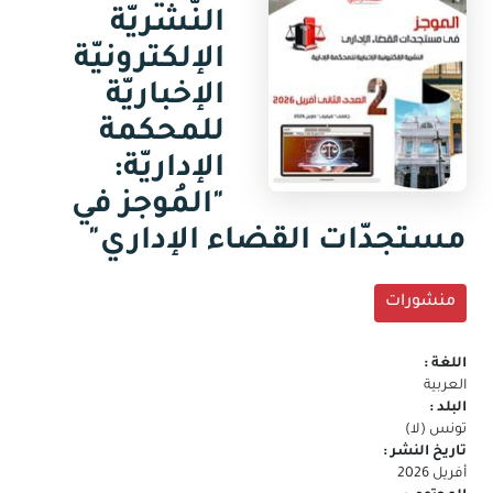
جديدة)
النّشريّة
البريد
الالكتروني
الإلكترونيّة
الإخباريّة
للمحكمة
الإداريّة:
"المُوجز في
مستجدّات القضاء الإداري"
منشورات
اللغة :
العربية
البلد :
تونس (لا)
تاريخ النشر :
أفريل 2026