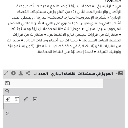
المحتوى :
في إطار ترسيخ المحكمة الإداريّة لتواصلها مع محيطها، تُصدر وحدة
الإتّصال والإعلام العدد الثّاني (2) من "المُوجز في مستجدّات القضاء
الإداري" (النّشريّة الإلكترونيّة الإخباريّة للمحكمة الإداريّة). ويُغطّي العدد
أشهر جانفي-فيفري-مارس، كما يحتوي على الآتي: ● تأبين القاضي الفاضل
المرحوم سليم المديني. ● موجز لأنشطة المحكمة الإداريّة ومستجدّاتها.
● مختارات من قرارات مجلس تنازع الاختصاص. ● مختارات من قرارات
الجلسة العامّة القضائيّة. ● مختارات من أحكام وقرارات الدّوائر. ● مختارات
من القرارات الفرديّة الصّادرة في مادّة قضاء الاستعجال (أذون إستعجاليّة
وتوقيف تنفيذ). ● لمحة إحصائيّة على نشاط المحكمة.
الموجز في مستجدّات القضاء الإداري - العدد الثّاني - أفريل 2026