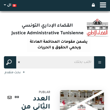
ال
بحث متقدم
PUBLAR
رابط
العدد
ثابت
ارسال
الثاني من
(نافذة
عبر