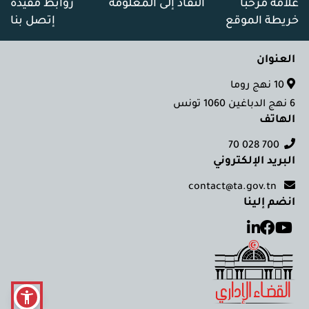
علامة مرحبا
النفاذ إلى المعلومة
روابط مفيدة
خريطة الموقع
إتصل بنا
العنوان
10 نهج روما
6 نهج الدباغين 1060 تونس
الهاتف
700 028 70
البريد الإلكتروني
contact@ta.gov.tn
انضم إلينا