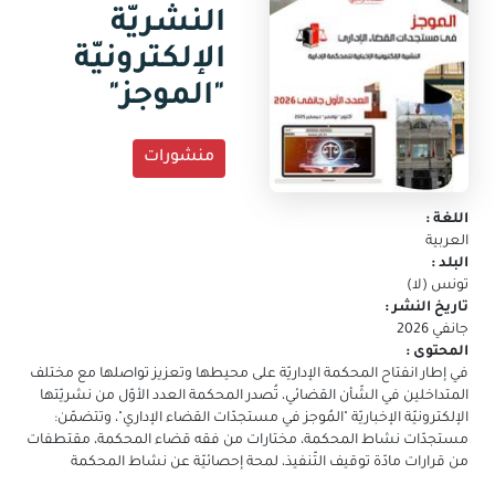
جديدة)
النشريّة
البريد
الالكتروني
الإلكترونيّة
"الموجز"
منشورات
اللغة :
العربية
البلد :
تونس (لا)
تاريخ النشر :
جانفي 2026
المحتوى :
في إطار انفتاح المحكمة الإداريّة على محيطها وتعزيز تواصلها مع مختلف
المتداخلين في الشّأن القضائي، تُصدر المحكمة العدد الأوّل من نشريّتها
الإلكترونيّة الإخباريّة "المُوجز في مستجدّات القضاء الإداري"، وتتضمّن:
مستجدّات نشاط المحكمة، مختارات من فقه قضاء المحكمة، مقتطفات
من قرارات مادّة توقيف التّنفيذ، لمحة إحصائيّة عن نشاط المحكمة