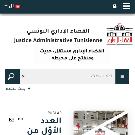
ال
بحث متقدم
PUBLAR
رابط
العدد
ثابت
ارسال
الأوّل من
(نافذة
عبر