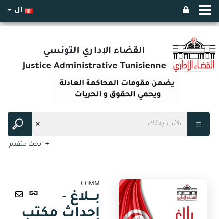
ال
بحث متقدم
COMM
رابط
بــــلاغ -
ثابت
ارسال
إحداث مكتب
(نافذة
عبر