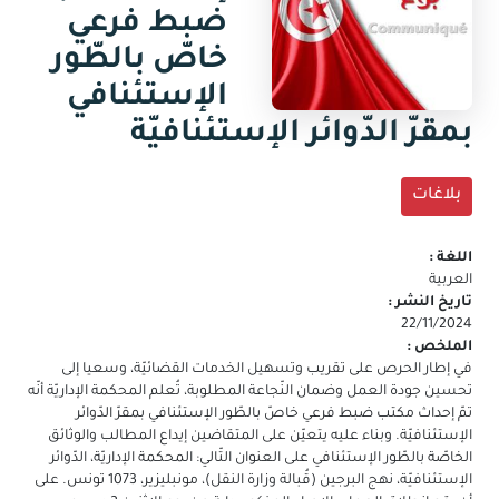
جديدة)
ضبط فرعي
البريد
الالكتروني
خاصّ بالطّور
الإستئنافي
بمقرّ الدّوائر الإستئنافيّة
بلاغات
اللغة :
العربية
تاريخ النشر :
22/11/2024
الملخص :
في إطار الحرص على تقريب وتسهيل الخدمات القضائيّة، وسعيا إلى
تحسين جودة العمل وضمان النّجاعة المطلوبة، تُعلم المحكمة الإداريّة أنّه
تمّ إحداث مكتب ضبط فرعي خاصّ بالطّور الإستئنافي بمقرّ الدّوائر
الإستئنافيّة. وبناء عليه يتعيّن على المتقاضين إيداع المطالب والوثائق
الخاصّة بالطّور الإستئنافي على العنوان التّالي: المحكمة الإداريّة، الدّوائر
الإستئنافيّة، نهج البرجين (قُبالة وزارة النقل)، مونبليزير، 1073 تونس. على