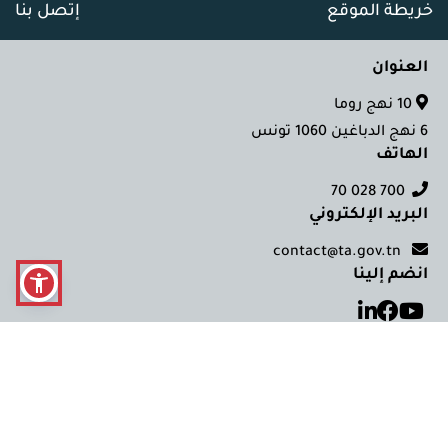
خريطة الموقع
إتصل بنا
العنوان
10 نهج روما
6 نهج الدباغين 1060 تونس
الهاتف
700 028 70
البريد الإلكتروني
contact@ta.gov.tn
انضم إلينا