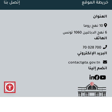
خريطة الموقع
إتصل بنا
العنوان
10 نهج روما
6 نهج الدباغين 1060 تونس
الهاتف
700 028 70
البريد الإلكتروني
contact@ta.gov.tn
انضم إلينا