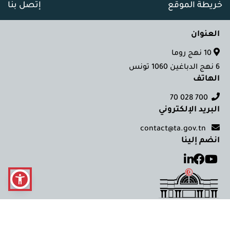
خريطة الموقع
إتصل بنا
العنوان
10 نهج روما
6 نهج الدباغين 1060 تونس
الهاتف
700 028 70
البريد الإلكتروني
contact@ta.gov.tn
انضم إلينا